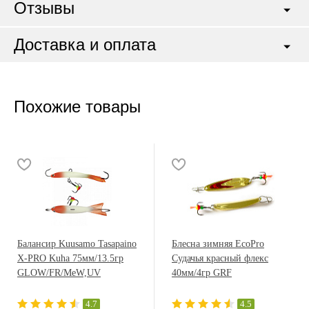
Отзывы
Доставка и оплата
Похожие товары
Балансир Kuusamo Tasapaino
Блесна зимняя EcoPro
X-PRO Kuha 75мм/13.5гр
Судачья красный флекс
GLOW/FR/MeW,UV
40мм/4гр GRF
4.7
4.5