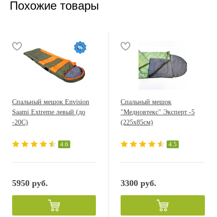
Похожие товары
Спальный мешок Envision
Спальный мешок
Saami Extreme левый (до
"Медновтекс" Эксперт -5
-20С)
(225х85см)
4.6
4.5
5950 руб.
3300 руб.