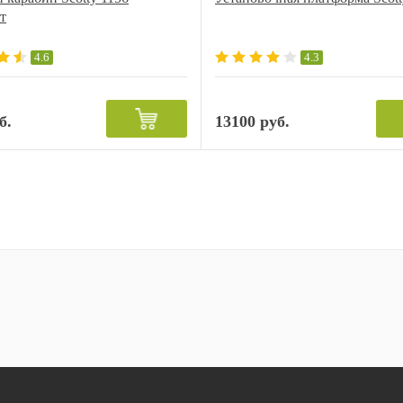
т
4.6
4.3
б.
13100 руб.