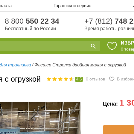
оплата
Гарантия и сервис
8 800
550 22 34
+7 (812)
748 2
Бесплатный по России
Время работы рознич
ИЗБ
0
това
для троллинга
/
Флешер Стрелка двойная малая с огрузкой
 с огрузкой
0
отзывов
В избра
4.5
1 3
Цена: