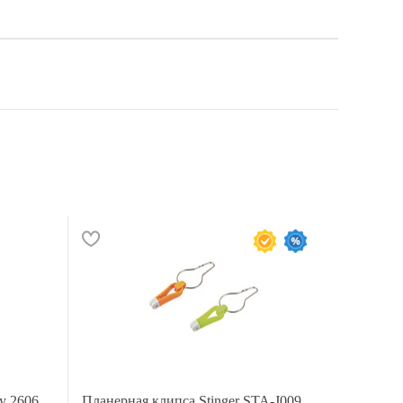
y 2606
Планерная клипса Stinger STA-J009