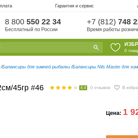
оплата
Гарантия и сервис
8 800
550 22 34
+7 (812)
748 2
Бесплатный по России
Время работы рознич
ИЗБ
0
това
/
Балансиры для зимней рыбалки
/
Балансиры Nils Master для зи
2см/45гр #46
0
отзывов
В избр
4.4
1 9
Цена: