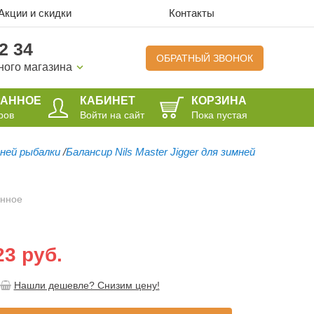
Акции и скидки
Контакты
2 34
ОБРАТНЫЙ ЗВОНОК
ного магазина
РАННОЕ
КАБИНЕТ
КОРЗИНА
ров
Войти на сайт
Пока пустая
мней рыбалки
/
Балансир Nils Master Jigger для зимней
анное
23 руб.
Нашли дешевле? Снизим цену!