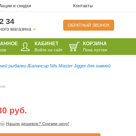
Акции и скидки
Контакты
2 34
ОБРАТНЫЙ ЗВОНОК
ного магазина
РАННОЕ
КАБИНЕТ
КОРЗИНА
ров
Войти на сайт
Пока пустая
мней рыбалки
/
Балансир Nils Master Jigger для зимней
ное
30 руб.
Нашли дешевле? Снизим цену!