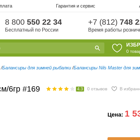
оплата
Гарантия и сервис
8 800
550 22 34
+7 (812)
748 2
Бесплатный по России
Время работы рознич
ИЗБ
0
това
/
Балансиры для зимней рыбалки
/
Балансиры Nils Master для зи
см/6гр #169
0
отзывов
В избран
4.3
1 5
Цена: