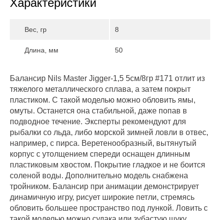
Характеристики
Вес, гр
8
Длина, мм
50
Балансир Nils Master Jigger-1,5 5см/8гр #171 отлит из
тяжелого металлического сплава, а затем покрыт
пластиком. С такой моделью можно обловить ямы,
омуты. Останется она стабильной, даже попав в
подводное течение. Эксперты рекомендуют для
рыбалки со льда, либо морской зимней ловли в отвес,
например, с пирса. Веретенообразный, вытянутый
корпус с утолщением спереди оснащен длинным
пластиковым хвостом. Покрытие гладкое и не боится
соленой воды. Дополнительно модель снабжена
тройником. Балансир при анимации демонстрирует
динамичную игру, рисует широкие петли, стремясь
обловить большее пространство под лункой. Ловить с
такой моделью можно судака или зубастую щуку.