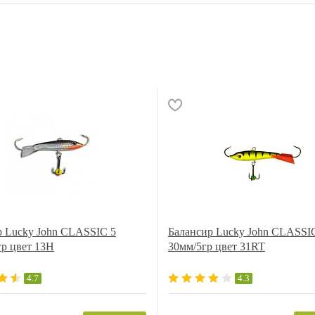
р Lucky John CLASSIC 5
Балансир Lucky John CLASSI
гр цвет 13H
30мм/5гр цвет 31RT
4.7
4.3