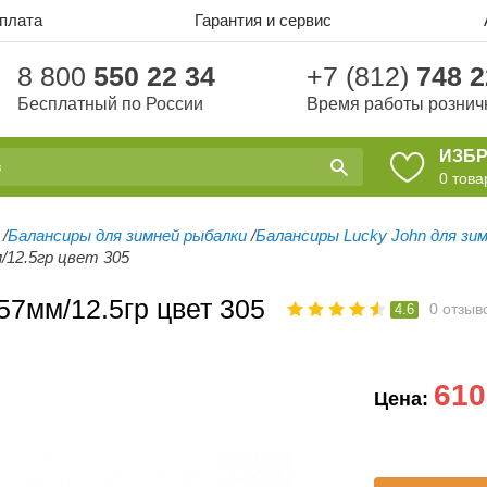
оплата
Гарантия и сервис
8 800
550 22 34
+7 (812)
748 2
Бесплатный по России
Время работы рознич
ИЗБ
0
това
/
Балансиры для зимней рыбалки
/
Балансиры Lucky John для зи
/12.5гр цвет 305
7мм/12.5гр цвет 305
0
отзыв
4.6
610
Цена: