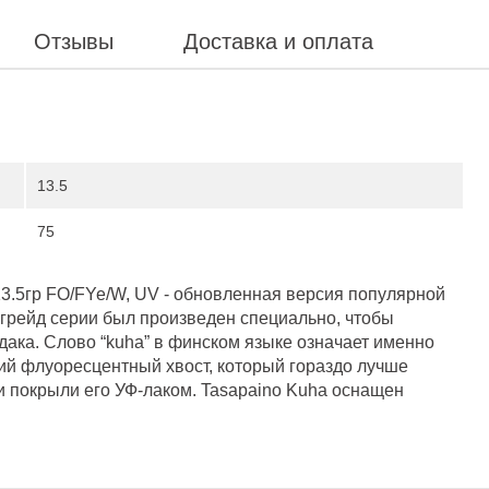
Отзывы
Доставка и оплата
13.5
75
.5гр FO/FYe/W, UV - обновленная версия популярной
грейд серии был произведен специально, чтобы
ака. Слово “kuha” в финском языке означает именно
ий флуоресцентный хвост, который гораздо лучше
ки покрыли его УФ-лаком. Tasapaino Kuha оснащен