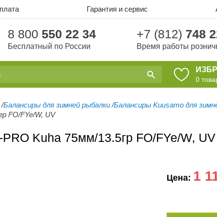
оплата
Гарантия и сервис
8 800
550 22 34
+7 (812)
748 2
Бесплатный по России
Время работы рознич
ИЗБ
0
това
/
Балансиры для зимней рыбалки
/
Балансиры Kuusamo для зимн
гр FO/FYe/W, UV
-PRO Kuha 75мм/13.5гр FO/FYe/W, UV
1 1
Цена: