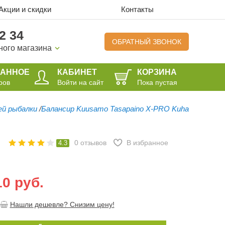
Акции и скидки
Контакты
2 34
ОБРАТНЫЙ ЗВОНОК
ного магазина
РАННОЕ
КАБИНЕТ
КОРЗИНА
ров
Войти на сайт
Пока пустая
ей рыбалки
/
Балансир Kuusamo Tasapaino X-PRO Kuha
0
отзывов
В избранное
4.3
10 руб.
Нашли дешевле? Снизим цену!