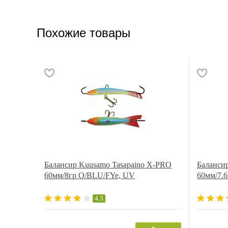
Похожие товары
Балансир Kuusamo Tasapaino X-PRO
Балансир
60мм/8гр O/BLU/FYe, UV
60мм/7.
4.3