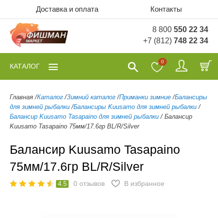
Доставка и оплата
Контакты
8 800
550 22 34
+7 (812)
748 22 34
0
КАТАЛОГ
Главная
/
Каталог
/
Зимний каталог
/
Приманки зимние
/
Балансиры
для зимней рыбалки
/
Балансиры Kuusamo для зимней рыбалки
/
Балансир Kuusamo Tasapaino для зимней рыбалки
/
Балансир
Kuusamo Tasapaino 75мм/17.6гр BL/R/Silver
Балансир Kuusamo Tasapaino
75мм/17.6гр BL/R/Silver
0
отзывов
В избранное
4.5