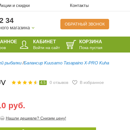
Акции и скидки
Контакты
2 34
ОБРАТНЫЙ ЗВОНОК
ного магазина
РАННОЕ
КАБИНЕТ
КОРЗИНА
ров
Войти на сайт
Пока пустая
ей рыбалки
/
Балансир Kuusamo Tasapaino X-PRO Kuha
UV
0
отзывов
В избранное
4.5
10 руб.
Нашли дешевле? Снизим цену!