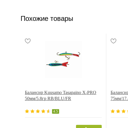
Похожие товары
Балансир Kuusamo Tasapaino X-PRO
Балансир
50мм/5.8гр RB/BLU/FR
75мм/17
4.5