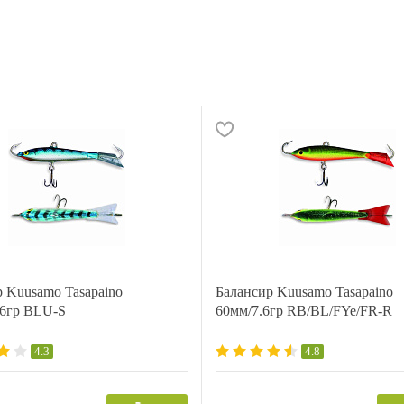
 Kuusamo Tasapaino
Балансир Kuusamo Tasapaino
.6гр BLU-S
60мм/7.6гр RB/BL/FYe/FR-R
4.3
4.8