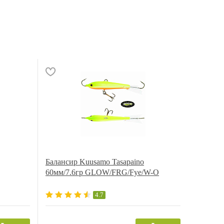
Балансир Kuusamo Tasapaino
60мм/7.6гр GLOW/FRG/Fye/W-O
4.7