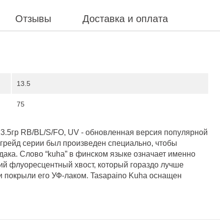
Отзывы
Доставка и оплата
13.5
75
.5гр RB/BL/S/FO, UV - обновленная версия популярной
грейд серии был произведен специально, чтобы
ака. Слово “kuha” в финском языке означает именно
ий флуоресцентный хвост, который гораздо лучше
ки покрыли его УФ-лаком. Tasapaino Kuha оснащен