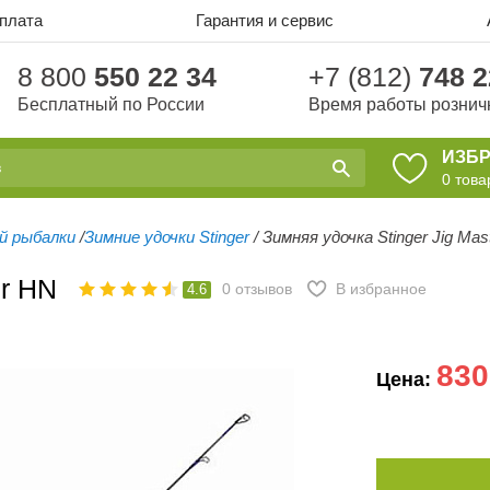
оплата
Гарантия и сервис
8 800
550 22 34
+7 (812)
748 2
Бесплатный по России
Время работы рознич
ИЗБ
0
това
ей рыбалки
/
Зимние удочки Stinger
/
Зимняя удочка Stinger Jig Mas
er HN
0
отзывов
В избранное
4.6
830
Цена: