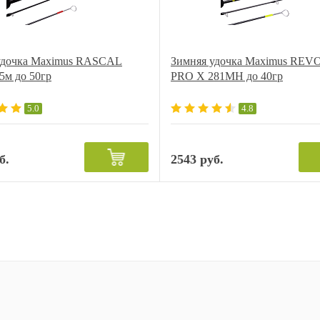
удочка Maximus RASCAL
Зимняя удочка Maximus REV
5м до 50гр
PRO X 281MH до 40гр
5.0
4.8
б.
2543 руб.