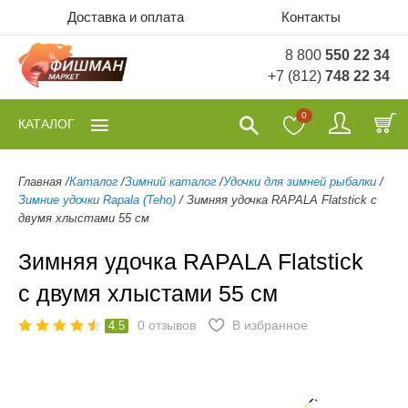
Доставка и оплата
Контакты
8 800
550 22 34
+7 (812)
748 22 34
0
КАТАЛОГ
Главная
/
Каталог
/
Зимний каталог
/
Удочки для зимней рыбалки
/
Зимние удочки Rapala (Teho)
/
Зимняя удочка RAPALA Flatstick с
двумя хлыстами 55 см
Зимняя удочка RAPALA Flatstick
с двумя хлыстами 55 см
0
отзывов
В избранное
4.5