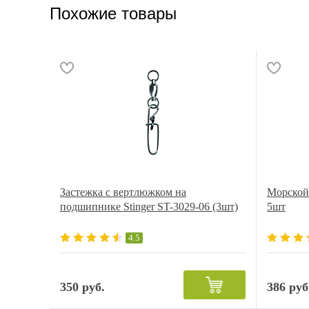
Похожие товары
Застежка с вертлюжком на
Морской 
подшипнике Stinger ST-3029-06 (3шт)
5шт
4.5
350 руб.
386 руб