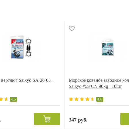
вертлюг Saikyo SA-20-08 -
Морское кованое заводное ко
Saikyo #5S CN 90kg - 10шт
4.5
4.6
.
347 руб.