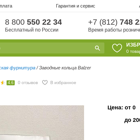
оплата
Гарантия и сервис
8 800
550 22 34
+7 (812)
748 2
Бесплатный по России
Время работы рознич
ИЗБ
0
това
ская фурнитура
/
Заводные кольца Balzer
0
отзывов
В избранное
4.6
Цена: от
0
до
20