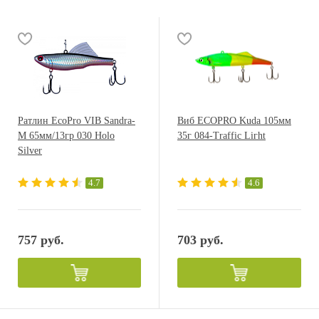
Ратлин EcoPro VIB Sandra-
Виб ECOPRO Kuda 105мм
M 65мм/13гр 030 Holo
35г 084-Traffic Liгht
Silver
4.7
4.6
757 руб.
703 руб.