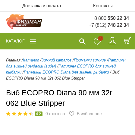
Доставка и оплата
Контакты
8 800
550 22 34
+7 (812)
748 22 34
0
КАТАЛОГ
Главная
/
Каталог
/
Зимний каталог
/
Приманки зимние
/
Ратлины
для зимней рыбалки (вибы)
/
Ратлины ECOPRO для зимней
рыбалки
/
Ратлины ECOPRO Diana для зимней рыбалки
/
Виб
ECOPRO Diana 90 мм 32г 062 Blue Stripper
Виб ECOPRO Diana 90 мм 32г
062 Blue Stripper
0
отзывов
В избранное
4.8