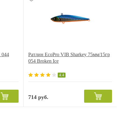
 044
Ратлин EcoPro VIB Sharkey 75мм/15гр
054 Broken Ice
4.4
714 руб.