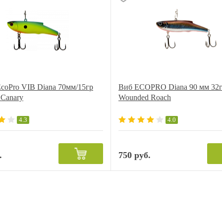
coPro VIB Diana 70мм/15гр
Виб ECOPRO Diana 90 мм 32г
 Canary
Wounded Roach
4.3
4.0
.
750 руб.