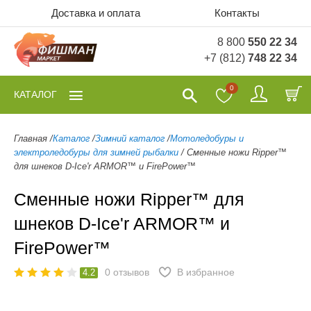
Доставка и оплата
Контакты
8 800
550 22 34
+7 (812)
748 22 34
0
КАТАЛОГ
Главная
/
Каталог
/
Зимний каталог
/
Мотоледобуры и
электроледобуры для зимней рыбалки
/
Сменные ножи Ripper™
для шнеков D-Ice'r ARMOR™ и FirePower™
Сменные ножи Ripper™ для
шнеков D-Ice'r ARMOR™ и
FirePower™
0
отзывов
В избранное
4.2