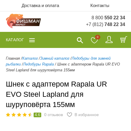
Доставка и оплата
Контакты
8 800
550 22 34
+7 (812)
748 22 34
0
КАТАЛОГ
Главная
/
Каталог
/
Зимний каталог
/
Ледобуры для зимней
рыбалки
/
Ледобуры Rapala
/
Шнек с адаптером Rapala UR EVO
Steel Lapland для шуруповёрта 155мм
Шнек с адаптером Rapala UR
EVO Steel Lapland для
шуруповёрта 155мм
0
отзывов
В избранное
4.6