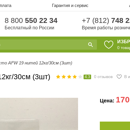
оплата
Гарантия и сервис
8 800
550 22 34
+7 (812)
748 2
Бесплатный по России
Время работы рознич
ИЗБ
0
това
сто AFW 19 нитей 12кг/30см (3шт)
2кг/30см (3шт)
0
отзывов
В 
4.3
170
Цена: