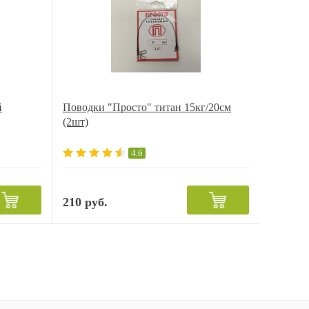
й
Поводки "Просто" титан 15кг/20см
(2шт)
4.6
210 руб.