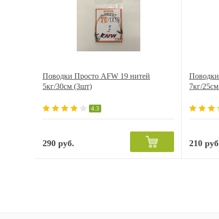
Поводки Просто AFW 19 нитей
Поводки
5кг/30см (3шт)
7кг/25см
4.3
290 руб.
210 руб