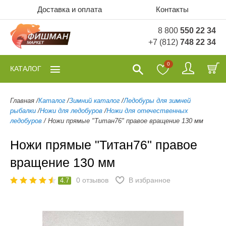
Доставка и оплата
Контакты
8 800
550 22 34
+7 (812)
748 22 34
0
КАТАЛОГ
Главная
/
Каталог
/
Зимний каталог
/
Ледобуры для зимней
рыбалки
/
Ножи для ледобуров
/
Ножи для отечественных
ледобуров
/
Ножи прямые "Титан76" правое вращение 130 мм
Ножи прямые "Титан76" правое
вращение 130 мм
0
отзывов
В избранное
4.7