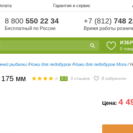
оплата
Гарантия и сервис
8 800
550 22 34
+7 (812)
748 2
Бесплатный по России
Время работы рознич
ИЗБ
0
това
мней рыбалки
/
Ножи для ледобуров
/
Ножи для ледобуров Mora
/
Н
 175 мм
0
отзывов
В избранное
4.3
4 4
Цена: