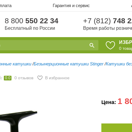
оплата
Гарантия и сервис
8 800
550 22 34
+7 (812)
748 2
Бесплатный по России
Время работы рознич
ИЗБ
0
това
онные катушки
/
Безынерционные катушки Stinger
/
Катушки без
0
отзывов
В избранное
0.0
1 8
Цена: