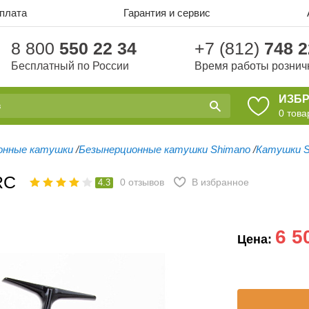
оплата
Гарантия и сервис
8 800
550 22 34
+7 (812)
748 2
Бесплатный по России
Время работы рознич
ИЗБ
0
това
онные катушки
/
Безынерционные катушки Shimano
/
Катушки S
RC
0
отзывов
В избранное
4.3
6 5
Цена: