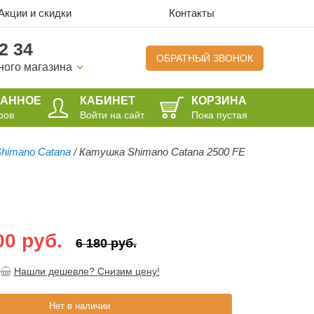
Акции и скидки
Контакты
2 34
ОБРАТНЫЙ ЗВОНОК
ного магазина
РАННОЕ
КАБИНЕТ
КОРЗИНА
ров
Войти на сайт
Пока пустая
himano Catana
/
Катушка Shimano Catana 2500 FE
00 руб.
6 180 руб.
Нашли дешевле? Снизим цену!
Нет в наличии