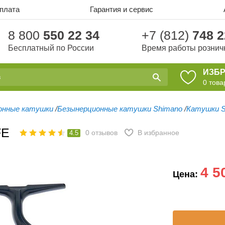
оплата
Гарантия и сервис
8 800
550 22 34
+7 (812)
748 2
Бесплатный по России
Время работы рознич
ИЗБ
0
това
онные катушки
/
Безынерционные катушки Shimano
/
Катушки S
FE
0
отзывов
В избранное
4.5
4 5
Цена: