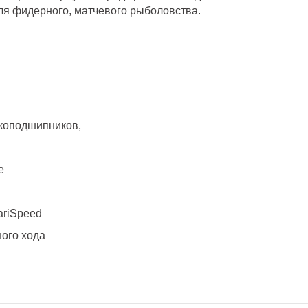
ля фидерного, матчевого рыболовства.
икоподшипников,
e
ariSpeed
ного хода