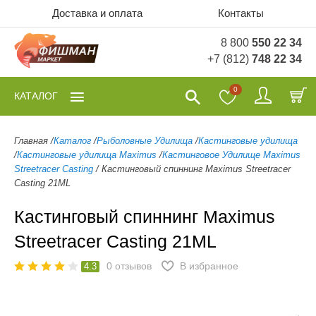
Доставка и оплата
Контакты
8 800
550 22 34
+7 (812)
748 22 34
0
КАТАЛОГ
Главная
/
Каталог
/
Рыболовные Удилища
/
Кастинговые удилища
/
Кастинговые удилища Maximus
/
Кастинговое Удилище Maximus
Streetracer Casting
/
Кастинговый спиннинг Maximus Streetracer
Casting 21ML
Кастинговый спиннинг Maximus
Streetracer Casting 21ML
0
отзывов
В избранное
4.3