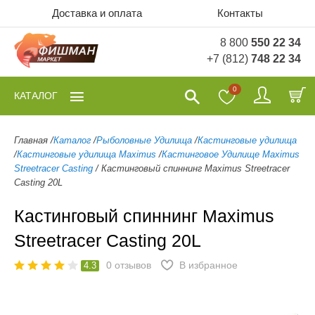
Доставка и оплата
Контакты
8 800
550 22 34
+7 (812)
748 22 34
0
КАТАЛОГ
Главная
/
Каталог
/
Рыболовные Удилища
/
Кастинговые удилища
/
Кастинговые удилища Maximus
/
Кастинговое Удилище Maximus
Streetracer Casting
/
Кастинговый спиннинг Maximus Streetracer
Casting 20L
Кастинговый спиннинг Maximus
Streetracer Casting 20L
0
отзывов
В избранное
4.3