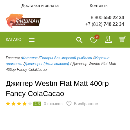
Доставка и оплата
Контакты
8 800
550 22 34
+7 (812)
748 22 34
0
КАТАЛОГ
Главная
/
Каталог
/
Товары для морской рыбалки
/
Морские
приманки
/
Джиггеры (джиг-головки)
/
Джиггер Westin Flat Matt
400гр Fancy ColaCacao
Джиггер Westin Flat Matt 400гр
Fancy ColaCacao
0
отзывов
В избранное
4.3