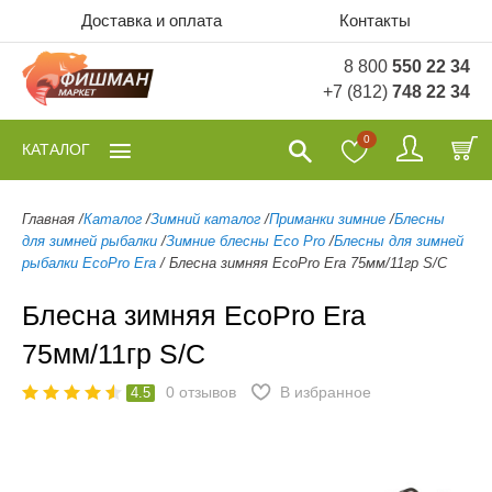
Доставка и оплата
Контакты
8 800
550 22 34
+7 (812)
748 22 34
0
КАТАЛОГ
Главная
/
Каталог
/
Зимний каталог
/
Приманки зимние
/
Блесны
для зимней рыбалки
/
Зимние блесны Eco Pro
/
Блесны для зимней
рыбалки EcoPro Era
/
Блесна зимняя EcoPro Era 75мм/11гр S/C
Блесна зимняя EcoPro Era
75мм/11гр S/C
0
отзывов
В избранное
4.5