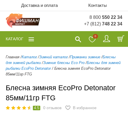
Доставка и оплата
Контакты
8 800
550 22 34
+7 (812)
748 22 34
0
КАТАЛОГ
Главная
/
Каталог
/
Зимний каталог
/
Приманки зимние
/
Блесны
для зимней рыбалки
/
Зимние блесны Eco Pro
/
Блесны для зимней
рыбалки EcoPro Detonator
/
Блесна зимняя EcoPro Detonator
85мм/11гр FTG
Блесна зимняя EcoPro Detonator
85мм/11гр FTG
0
отзывов
В избранное
4.5