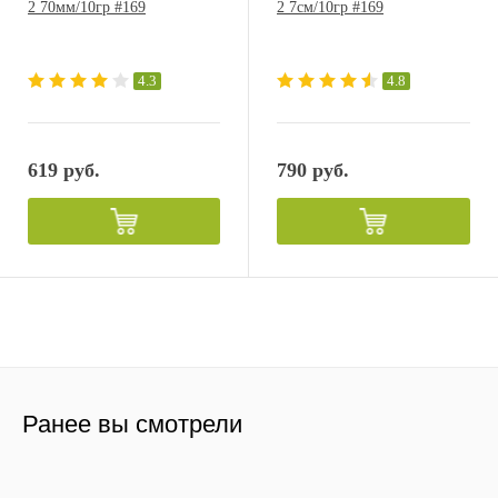
2 70мм/10гр #169
2 7см/10гр #169
4.3
4.8
619 руб.
790 руб.
Ранее вы смотрели