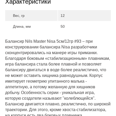
Характеристики
Вес, гр
12
Длина, мм
50
Балансир Nils Master Nisa 5см/12гр #93 – при
конструировании балансира Nisa разработчики
сконцентрировались на манере игры приманки.
Благодаря боковым «стабилизационным» плавникам,
игра балансира стала более плавной и позволяет
балансиру двигаться в воде более реалистично, что
не может оставить хищника равнодушным. Корпус
имитирует геометрию упитанного малька -
аппетитную, а потому желанную для хищников
добычу. Особенность серии - уникальная игра,
которую создатели называют "колеблющейся".
Балансир двигается плавно, реалистично, по широкой
траектории. Для этого, кроме хвоста-стабилизатора,
на корпусе есть два боковых плавничка.