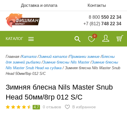
Доставка и оплата
Контакты
8 800
550 22 34
+7 (812)
748 22 34
0
КАТАЛОГ
Главная
/
Каталог
/
Зимний каталог
/
Приманки зимние
/
Блесны
для зимней рыбалки
/
Зимние блесны Nils Master
/
Зимние блесны
Nils Master Snub Head на судака
/
Зимняя блесна Nils Master Snub
Head 50мм/8гр 012 S/C
Зимняя блесна Nils Master Snub
Head 50мм/8гр 012 S/C
0
отзывов
В избранное
4.7