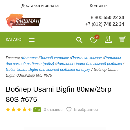
Доставка и оплата
Контакты
8 800
550 22 34
+7 (812)
748 22 34
0
КАТАЛОГ
Главная
/
Каталог
/
Зимний каталог
/
Приманки зимние
/
Ратлины
для зимней рыбалки (вибы)
/
Ратлины Usami для зимней рыбалки
/
Вибы Usami Bigfin для зимней рыбалки на щуку
/
Воблер Usami
Bigfin 80мм/25гр 80S #675
Воблер Usami Bigfin 80мм/25гр
80S #675
0
отзывов
В избранное
4.5