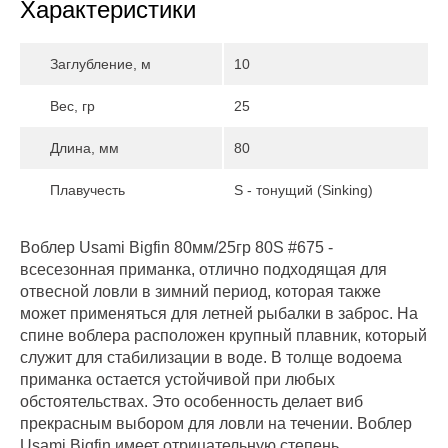
Характеристики
Заглубление, м
10
Вес, гр
25
Длина, мм
80
Плавучесть
S - тонущий (Sinking)
Воблер Usami Bigfin 80мм/25гр 80S #675 -
всесезонная приманка, отлично подходящая для
отвесной ловли в зимний период, которая также
может применяться для летней рыбалки в заброс. На
спине воблера расположен крупный плавник, который
служит для стабилизации в воде. В толще водоема
приманка остается устойчивой при любых
обстоятельствах. Это особенность делает виб
прекрасным выбором для ловли на течении. Воблер
Usami Bigfin имеет отрицательную степень