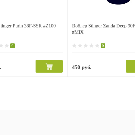
tinger Purin 38F-SSR #Z100
Воблер Stinger Zanda Deep 90
#MIX
0
0
.
450 руб.