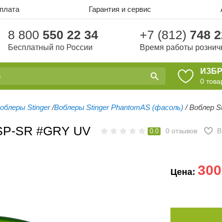
оплата
Гарантия и сервис
8 800
550 22 34
+7 (812)
748 2
Бесплатный по России
Время работы рознич
ИЗБ
0
това
облеры Stinger
/
Воблеры Stinger PhantomAS (фасоль)
/
Воблер S
5SP-SR #GRY UV
0
отзывов
В
0.0
300
Цена: