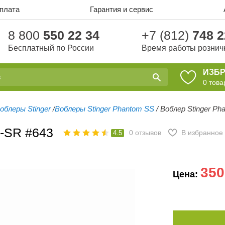
оплата
Гарантия и сервис
8 800
550 22 34
+7 (812)
748 2
Бесплатный по России
Время работы рознич
ИЗБ
0
това
облеры Stinger
/
Воблеры Stinger Phantom SS
/
Воблер Stinger Ph
S-SR #643
0
отзывов
В избранное
4.5
350
Цена: