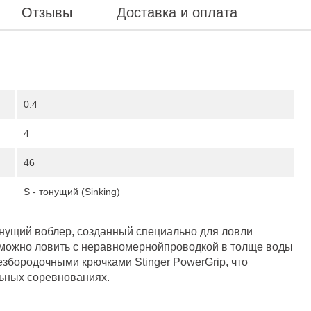
Отзывы
Доставка и оплата
0.4
4
46
S - тонущий (Sinking)
онущий воблер, созданный специально для ловли
м можно ловить с неравномернойпроводкой в толще воды
збородочными крючками Stinger PowerGrip, что
ьных соревнованиях.