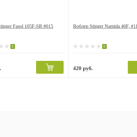
tinger Fasol 105F-SR #015
Воблер Stinger Namida 40F, #1
0
0
.
420 руб.