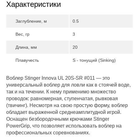
Характеристики
Заглубление, м
0.5
Вес, гр
3
Длина, мм
20
Плавучесть
S - тонущий (Sinking)
Воблер Stinger Innova UL 20S-SR #011 — это
универсальный воблер для ловли как в стоячей воде,
так и на течении. К нему применимо множество
проводок: равномерная, ступенчатая, рывковая
(твичинг). Несмотря на свою простую форму, воблер
обладает выраженной среднеамплитудной игрой.
Оснащен безбородочными крючками Stinger
PowerGrip, что позволяет использовать воблер на
профессиональных соревнованиях.