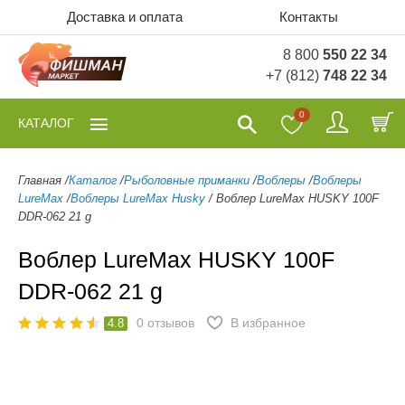
Доставка и оплата
Контакты
8 800
550 22 34
+7 (812)
748 22 34
0
КАТАЛОГ
Главная
/
Каталог
/
Рыболовные приманки
/
Воблеры
/
Воблеры
LureMax
/
Воблеры LureMax Husky
/
Воблер LureMax HUSKY 100F
DDR-062 21 g
Воблер LureMax HUSKY 100F
DDR-062 21 g
0
отзывов
В избранное
4.8