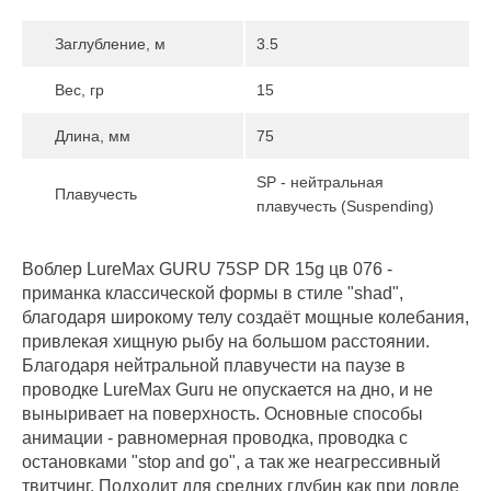
Заглубление, м
3.5
Вес, гр
15
Длина, мм
75
SP - нейтральная
Плавучесть
плавучесть (Suspending)
Воблер LureMax GURU 75SP DR 15g цв 076 -
приманка классической формы в стиле "shad",
благодаря широкому телу создаёт мощные колебания,
привлекая хищную рыбу на большом расстоянии.
Благодаря нейтральной плавучести на паузе в
проводке LureMax Guru не опускается на дно, и не
выныривает на поверхность. Основные способы
анимации - равномерная проводка, проводка с
остановками "stop and go", а так же неагрессивный
твитчинг. Подходит для средних глубин как при ловле