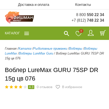
Доставка и оплата
Контакты
8 800
550 22 34
+7 (812)
748 22 34
0
КАТАЛОГ
Главная
/
Каталог
/
Рыболовные приманки
/
Воблеры
/
Воблеры
LureMax
/
Воблеры LureMax Guru
/
Воблер LureMax GURU 75SP DR
15g цв 076
Воблер LureMax GURU 75SP DR
15g цв 076
0
отзывов
В избранное
4.3