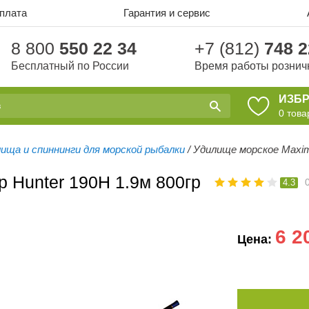
оплата
Гарантия и сервис
8 800
550 22 34
+7 (812)
748 2
Бесплатный по России
Время работы рознич
ИЗБ
0
това
ища и спиннинги для морской рыбалки
/
Удилище морское Maxim
 Hunter 190H 1.9м 800гр
4.3
6 2
Цена: