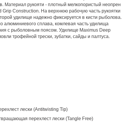
в. Материал рукояти - плотный мелкопористый неопрен
 Grip Construction. На верхнюю рабочую часть рукоятки
торой удилище надежно фиксируется в кисти рыболова.
о алюминиевого сплава, комлевая часть удилища
ния с рыболовным поясом. Удилище Maximus Deep
овли трофейной трески, зубатки, сайды и палтуса.
t
хлест лески (Antitwisting Tip)
твращающая перехлест лески (Tangle Free)