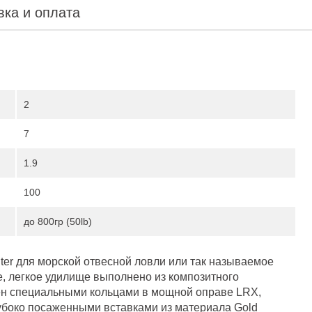
вка и оплата
2
7
1.9
100
до 800гр (50lb)
er для морской отвесной ловли или так называемое
, легкое удилище выполнено из композитного
н специальными кольцами в мощной оправе LRX,
лубоко посаженными вставками из материала Gold