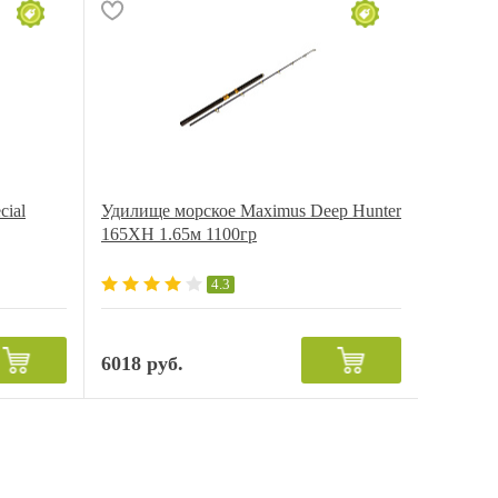
cial
Удилище морское Maximus Deep Hunter
165XH 1.65м 1100гр
4.3
6018 руб.