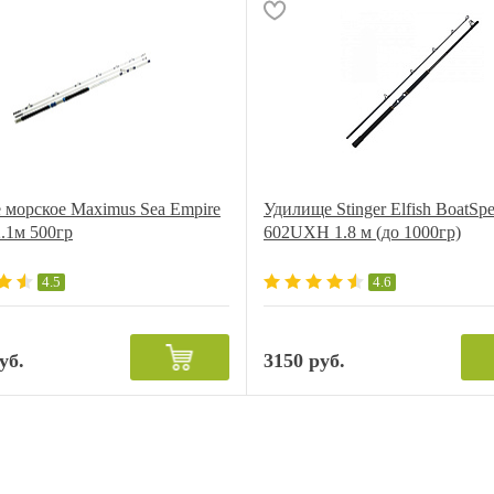
 морское Maximus Sea Empire
Удилище Stinger Elfish BoatSpe
.1м 500гр
602UXH 1.8 м (до 1000гр)
4.5
4.6
уб.
3150 руб.