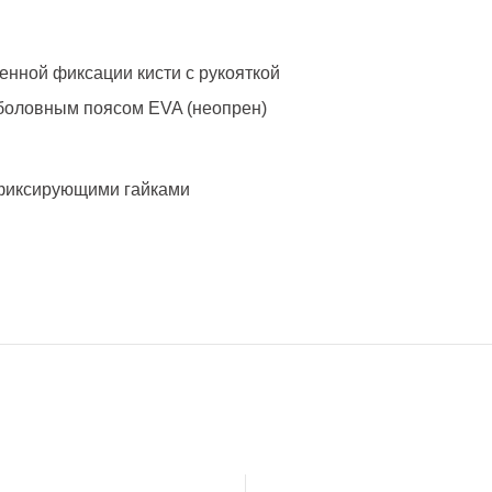
венной фиксации кисти с рукояткой
ыболовным поясом EVA (неопрен)
 фиксирующими гайками