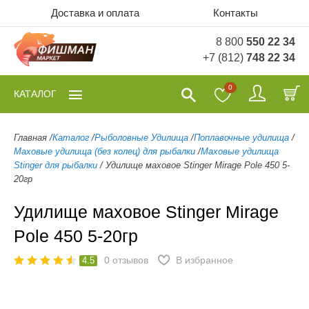
Доставка и оплата
Контакты
8 800
550 22 34
+7 (812)
748 22 34
0
КАТАЛОГ
Главная
/
Каталог
/
Рыболовные Удилища
/
Поплавочные удилища
/
Маховые удилища (без колец) для рыбалки
/
Маховые удилища
Stinger для рыбалки
/
Удилище маховое Stinger Mirage Pole 450 5-
20гр
Удилище маховое Stinger Mirage
Pole 450 5-20гр
0
отзывов
В избранное
4.5