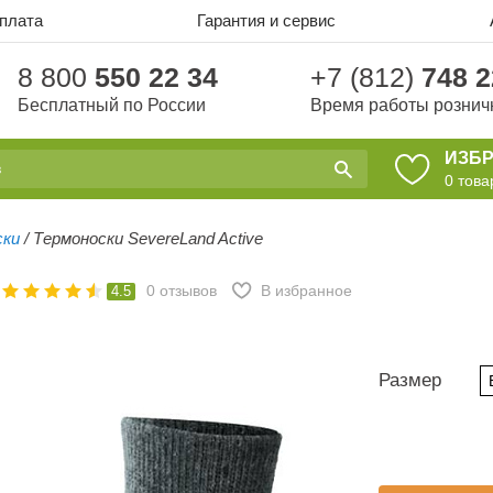
оплата
Гарантия и сервис
8 800
550 22 34
+7 (812)
748 2
Бесплатный по России
Время работы рознич
ИЗБ
0
това
ски
/
Термоноски SevereLand Active
0
отзывов
В избранное
4.5
Размер