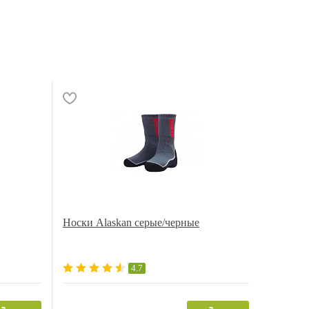
Носки Alaskan серые/черные
4.7