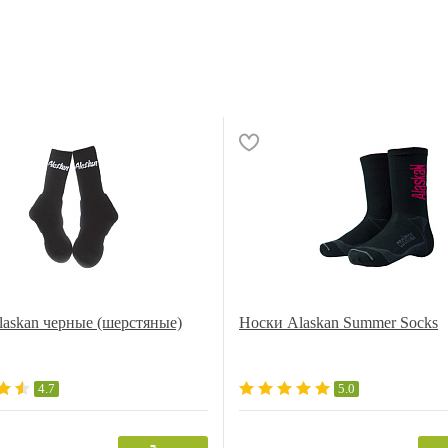
askan черные (шерстяные)
Носки Alaskan Summer Socks
4.7
5.0