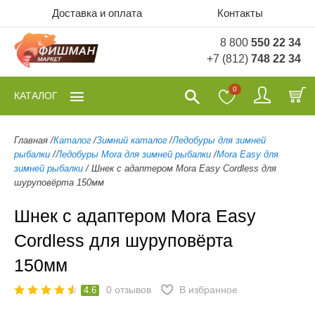
Доставка и оплата
Контакты
8 800
550 22 34
+7 (812)
748 22 34
0
КАТАЛОГ
Главная
/
Каталог
/
Зимний каталог
/
Ледобуры для зимней
рыбалки
/
Ледобуры Mora для зимней рыбалки
/
Mora Easy для
зимней рыбалки
/
Шнек c адаптером Mora Easy Cordless для
шуруповёрта 150мм
Шнек c адаптером Mora Easy
Cordless для шуруповёрта
150мм
0
отзывов
В избранное
4.6