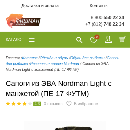
Доставка и оплата
Контакты
8 800
550 22 34
+7 (812)
748 22 34
0
КАТАЛОГ
Главная
/
Каталог
/
Одежда и обувь
/
Обувь для рыбалки
/
Сапоги
для рыбалки
/
Резиновые сапоги Nordman
/
Сапоги из ЭВА
Nordman Light с манжетой (ПЕ-17-ФУТМ)
Сапоги из ЭВА Nordman Light с
манжетой (ПЕ-17-ФУТМ)
0
отзывов
В избранное
4.3