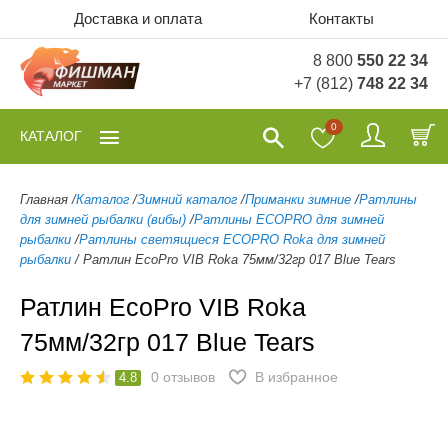
Доставка и оплата
Контакты
8 800
550 22 34
+7 (812)
748 22 34
0
КАТАЛОГ
Главная
/
Каталог
/
Зимний каталог
/
Приманки зимние
/
Ратлины
для зимней рыбалки (вибы)
/
Ратлины ECOPRO для зимней
рыбалки
/
Ратлины светящиеся ECOPRO Roka для зимней
рыбалки
/
Ратлин EcoPro VIB Roka 75мм/32гр 017 Blue Tears
Ратлин EcoPro VIB Roka
75мм/32гр 017 Blue Tears
0
отзывов
В избранное
4.8