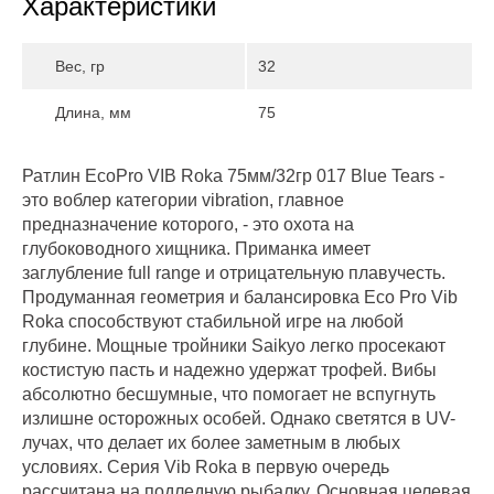
Характеристики
Вес, гр
32
Длина, мм
75
Ратлин EcoPro VIB Roka 75мм/32гр 017 Blue Tears -
это воблер категории vibration, главное
предназначение которого, - это охота на
глубоководного хищника. Приманка имеет
заглубление full range и отрицательную плавучесть.
Продуманная геометрия и балансировка Eco Pro Vib
Roka способствуют стабильной игре на любой
глубине. Мощные тройники Saikyo легко просекают
костистую пасть и надежно удержат трофей. Вибы
абсолютно бесшумные, что помогает не вспугнуть
излишне осторожных особей. Однако светятся в UV-
лучах, что делает их более заметным в любых
условиях. Серия Vib Roka в первую очередь
рассчитана на подледную рыбалку. Основная целевая