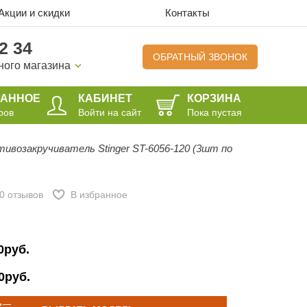
Акции и скидки
Контакты
2 34
ОБРАТНЫЙ ЗВОНОК
ного магазина
РАННОЕ
КАБИНЕТ
КОРЗИНА
ров
Войти на сайт
Пока пустая
ивозакручиватель Stinger ST-6056-120 (3шт по
0
отзывов
В избранное
0руб.
0руб.