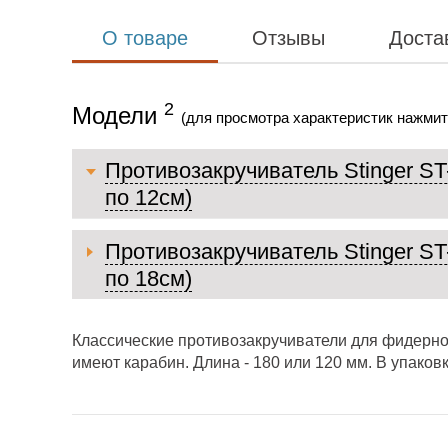
О товаре
Отзывы
Доста
2
Модели
(для просмотра характеристик нажмит
Противозакручиватель Stinger ST
по 12см)
Противозакручиватель Stinger ST
по 18см)
Классические противозакручиватели для фидерной
имеют карабин. Длина - 180 или 120 мм. В упаковке