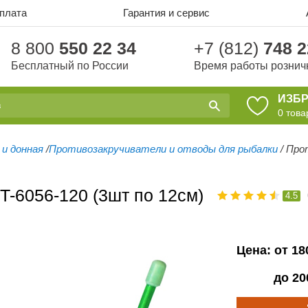
оплата
Гарантия и сервис
8 800
550 22 34
+7 (812)
748 2
Бесплатный по России
Время работы рознич
ИЗБ
0
това
 и донная
/
Противозакручиватели и отводы для рыбалки
/
Прот
T-6056-120 (3шт по 12см)
4.5
Цена: от
18
до
20