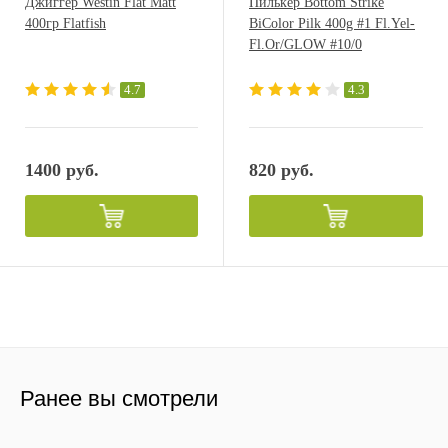
Джиггер Westin Flat Matt
Пилькер Bottom Strike
400гр Flatfish
BiColor Pilk 400g #1 Fl.Yel-
Fl.Or/GLOW #10/0
4.7
4.3
1400 руб.
820 руб.
Ранее вы смотрели