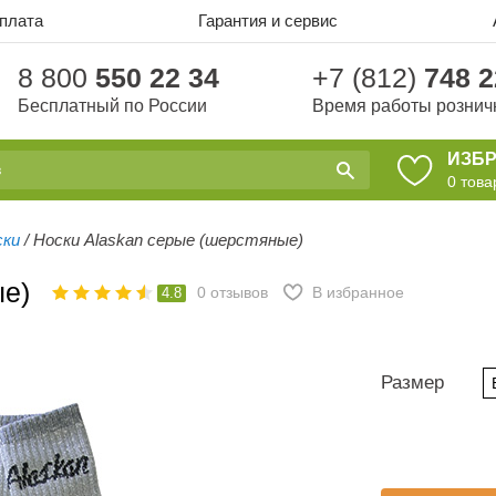
оплата
Гарантия и сервис
8 800
550 22 34
+7 (812)
748 2
Бесплатный по России
Время работы рознич
ИЗБ
0
това
ски
/
Носки Alaskan серые (шерстяные)
ые)
0
отзывов
В избранное
4.8
Размер