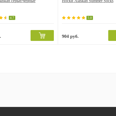
askan серые/черные
Носки Alaskan Summer Socks
4.7
5.0
.
904 руб.