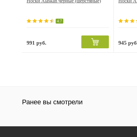
Носки Alaskan черные (шерстяные)
Носки Al
4.7
991 руб.
945 руб
Ранее вы смотрели