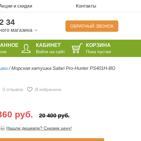
Акции и скидки
Контакты
2 34
ОБРАТНЫЙ ЗВОНОК
ного магазина
РАННОЕ
КАБИНЕТ
КОРЗИНА
ров
Войти на сайт
Пока пустая
шки
/
Морская катушка Safari Pro-Hunter PS401H-BG
0
отзывов
В избранное
360 руб.
20 400 руб.
Нашли дешевле? Снизим цену!