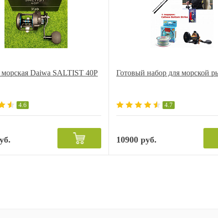
 морская Daiwa SALTIST 40P
Готовый набор для морской р
4.6
4.7
уб.
10900 руб.