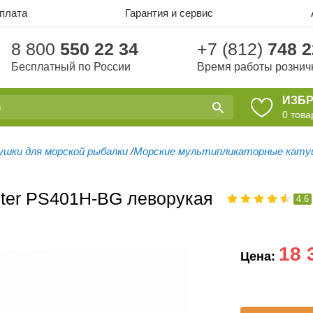
оплата
Гарантия и сервис
8 800
550 22 34
+7 (812)
748 2
Бесплатный по России
Время работы рознич
ИЗБ
0
това
шки для морской рыбалки
/
Морские мультипликаторные кату
nter PS401H-BG леворукая
4.6
18 
Цена: