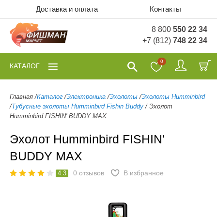
Доставка и оплата
Контакты
8 800
550 22 34
+7 (812)
748 22 34
0
КАТАЛОГ
Главная
/
Каталог
/
Электроника
/
Эхолоты
/
Эхолоты Humminbird
/
Тубусные эхолоты Humminbird Fishin Buddy
/
Эхолот
Humminbird FISHIN' BUDDY MAX
Эхолот Humminbird FISHIN'
BUDDY MAX
0
отзывов
В избранное
4.3