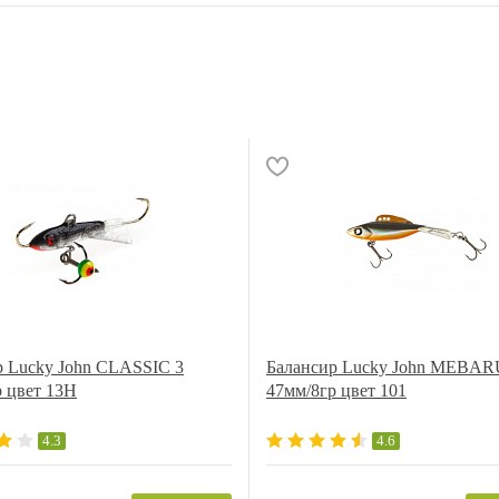
р Lucky John CLASSIC 3
Балансир Lucky John MEBAR
р цвет 13H
47мм/8гр цвет 101
4.3
4.6