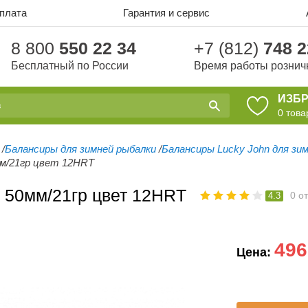
оплата
Гарантия и сервис
8 800
550 22 34
+7 (812)
748 2
Бесплатный по России
Время работы рознич
ИЗБ
0
това
/
Балансиры для зимней рыбалки
/
Балансиры Lucky John для зи
мм/21гр цвет 12HRT
 50мм/21гр цвет 12HRT
0
о
4.3
496
Цена: