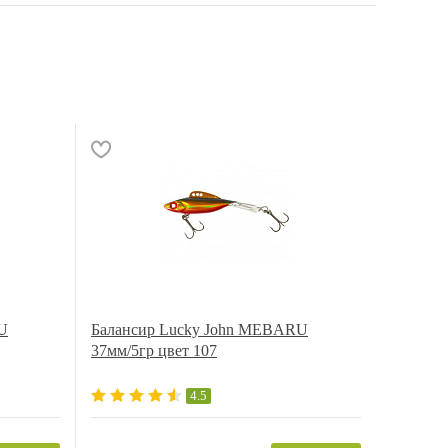
U
Балансир Lucky John MEBARU
37мм/5гр цвет 107
4.5