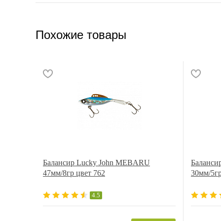
Похожие товары
Балансир Lucky John MEBARU
Баланси
47мм/8гр цвет 762
30мм/5г
4.5