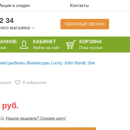
Акции и скидки
Контакты
2 34
ОБРАТНЫЙ ЗВОНОК
ного магазина
РАННОЕ
КАБИНЕТ
КОРЗИНА
ров
Войти на сайт
Пока пустая
мней рыбалки
/
Балансиры Lucky John Nordic для
тзывов
В избранное
 руб.
Нашли дешевле? Снизим цену!