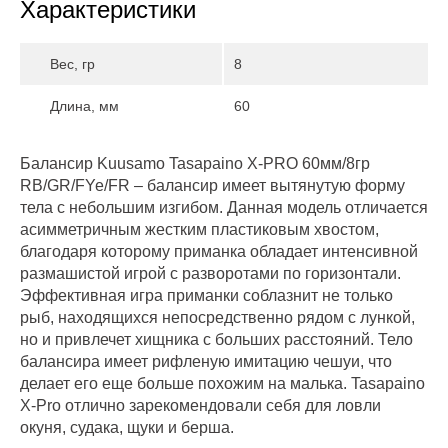
Характеристики
Вес, гр
8
Длина, мм
60
Балансир Kuusamo Tasapaino X-PRO 60мм/8гр
RB/GR/FYe/FR – балансир имеет вытянутую форму
тела с небольшим изгибом. Данная модель отличается
асимметричным жестким пластиковым хвостом,
благодаря которому приманка обладает интенсивной
размашистой игрой с разворотами по горизонтали.
Эффективная игра приманки соблазнит не только
рыб, находящихся непосредственно рядом с лункой,
но и привлечет хищника с больших расстояний. Тело
балансира имеет рифленую имитацию чешуи, что
делает его еще больше похожим на малька. Tasapaino
X-Pro отлично зарекомендовали себя для ловли
окуня, судака, щуки и берша.