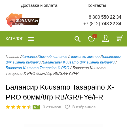
Доставка и оплата
Контакты
8 800
550 22 34
+7 (812)
748 22 34
0
КАТАЛОГ
Главная
/
Каталог
/
Зимний каталог
/
Приманки зимние
/
Балансиры
для зимней рыбалки
/
Балансиры Kuusamo для зимней рыбалки
/
Балансир Kuusamo Tasapaino X-PRO
/
Балансир Kuusamo
Tasapaino X-PRO 60мм/8гр RB/GR/FYe/FR
Балансир Kuusamo Tasapaino X-
PRO 60мм/8гр RB/GR/FYe/FR
0
отзывов
В избранное
4.7